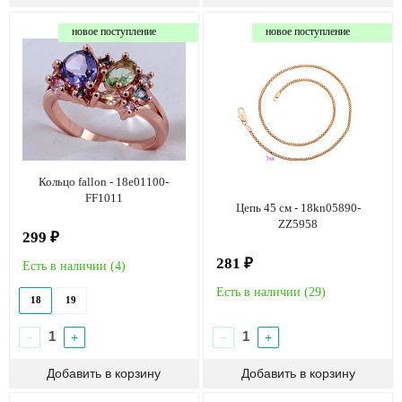
новое поступление
новое поступление
Кольцо fallon - 18e01100-
FF1011
Цепь 45 см - 18kn05890-
ZZ5958
299 ₽
281 ₽
Есть в наличии (
4
)
Есть в наличии (
29
)
18
19
−
+
−
+