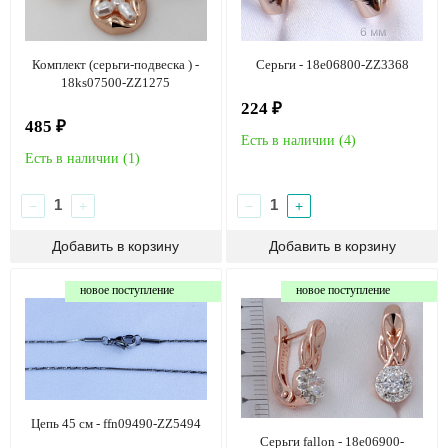
Комплект (серьги-подвеска ) -
Серьги - 18e06800-ZZ3368
18ks07500-ZZ1275
224 ₽
485 ₽
Есть в наличии (
4
)
Есть в наличии (
1
)
−
+
−
+
новое поступление
новое поступление
Цепь 45 см - ffn09490-ZZ5494
Серьги fallon - 18e06900-