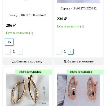
Серьги - 18e08270-ZZ3382
Кольцо - 18kr07860-ZZ0478
239 ₽
296 ₽
Есть в наличии (
5
)
Есть в наличии (
1
)
16
−
+
−
+
новое поступление
новое поступление