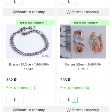
−
+
−
+
новое поступление
новое поступление
Браслет 19,5 см - ffkb09300-
Серьги fallon - 18e00700-
ZZ8493
FF2507
352 ₽
285 ₽
Есть в наличии (
1
)
Есть в наличии (
6
)
−
+
−
+