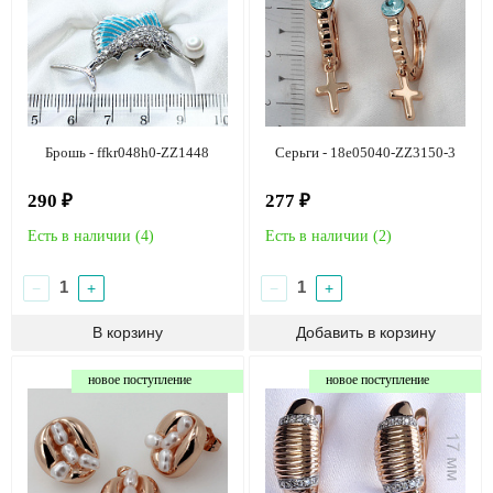
Брошь - ffkr048h0-ZZ1448
Серьги - 18e05040-ZZ3150-3
290 ₽
277 ₽
Есть в наличии (
4
)
Есть в наличии (
2
)
−
+
−
+
новое поступление
новое поступление